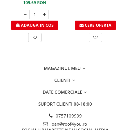
Mavis, RAL 7016, 310 ml
109,69 RON
- Duze suflanta
- Utilaje de lipit
- Arzatoare pe gaz
ADAUGA IN COS
CERE OFERTA
Unelte pentru constructii
- Unelte de mana
- Unelte de taiere si gaurire
- Auxiliare
- Unelte pentru masurare si
MAGAZINUL MEU
trasare
- Unelte pentru fixare si prindere
CLIENTI
- Piese de schimb
DATE COMERCIALE
- Protectie si siguranta
SUPORT CLIENTI
08-18:00
- Unelte de gaurit
Unelte pentru prelucrarea
0757109999
lemnului
ioan@roof4you.ro
Unelte pentru industria forestiera
SOCIAL
URMARESTE-NE IN SOCIAL MEDIA