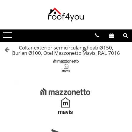
Toate Produsele
Tinichigerie - Scule
Foarfeci
Coltar exterior semicircular jgheab Ø150,
Foarfeci pelican
Burlan Ø100, Otel Mazzonetto Mavis, RAL 7016
Foarfeci de stanga (L)
Foarfeci de dreapta (R)
Foarfeci cu taiere dreapta
Foarfeci pentru crestaturi
Foarfeci speciale
Seturi foarfeci
Clesti
Clesti 45°
Clesti 90°
Clesti drepti