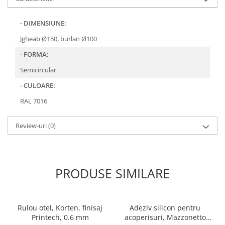
WUKO
FREUND
- DIMENSIUNE:
FALZSID
Jgheab Ø150, burlan Ø100
STUBAI
- FORMA:
SCHLEBACH
Semicircular
Tinichigerie - Utilaje
Utilaje pentru tabla
- CULOARE:
Ardezie - Scule si Utilaje
RAL 7016
Sudura si Lipire Profesionala
Pentru tabla
Review-uri
(0)
- Seturi de sudura
- Capete pentru lipit
- Piese individuale
PRODUSE SIMILARE
- Consumabile pentru cositorit
- Recipienti si pensule
Pentru membrane
Rulou otel, Korten, finisaj
Adeziv silicon pentru
Printech, 0.6 mm
acoperisuri, Mazzonetto
- Role presoare