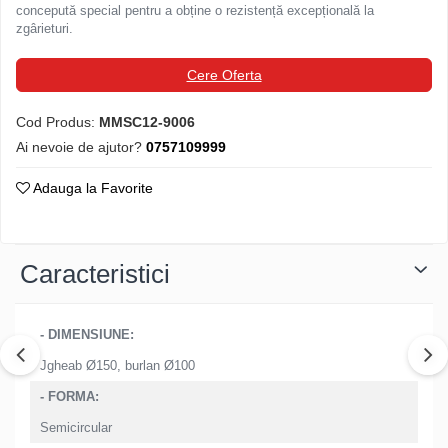
concepută special pentru a obține o rezistență excepțională la
Structuri fatade ventilate
Accesorii ciocane
zgârieturi.
Scule
Cere Oferta
Trasatoare
Dispozitiv de indoit
Cod Produs:
MMSC12-9006
Sabloane
Ai nevoie de ajutor?
0757109999
Prisme
Expandoare
Adauga la Favorite
Fierastraie
Topoare
Leviere
Caracteristici
Nicovale
Accesorii
- DIMENSIUNE:
SOREX
Jgheab Ø150, burlan Ø100
BUSCHMANN
- FORMA:
PROD-MASZ
WUKO
Semicircular