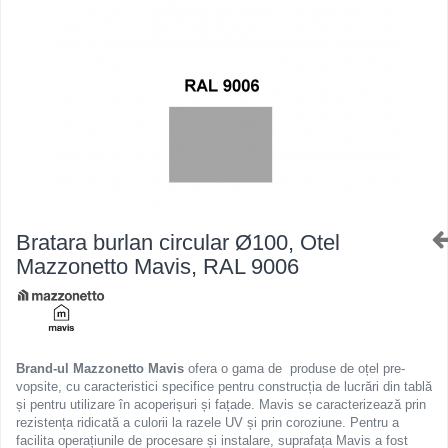
Ferestre de mansarda
Clesti inchidere in streasina
ROTO
Clesti jgheaburi si burlane
Accesorii invelitori si fatade
Clesti mari
Clesti blocatori
Cleme fixe si mobile
Clesti de sficuit
Parazapezi
Clesti inchidere capace atic
Ornamente invelitori
Clesti speciali
Folii de difuzie
Clesti de dulgherie
Ventilatii
Accesorii clesti
Parafrunzare
Bratara burlan circular Ø100, Otel
Ciocane
Suporti panouri fotovoltaice
Mazzonetto Mavis, RAL 9006
Elemente de dilatare
Ciocane cu cap din plastic
Suruburi si cuie
Ciocane cu cap din cauciuc
Lucru pe acoperis
Ciocane cu cap din lemn
Platforme de lucru
Ciocane cu cap din fier
Brand-ul Mazzonetto Mavis
ofera o gama de produse de oțel pre-
vopsite, cu caracteristici specifice pentru construcția de lucrări din tablă
Trepte de acces
Ciocane fara recul
și pentru utilizare în acoperișuri și fațade. Mavis se caracterizează prin
Lucru pe acoperis
Ciocane pentru plumb
rezistența ridicată a culorii la razele UV și prin coroziune. Pentru a
facilita operațiunile de procesare și instalare, suprafața Mavis a fost
Seturi trepte acces pe acoperis
Ciocane de finisaje