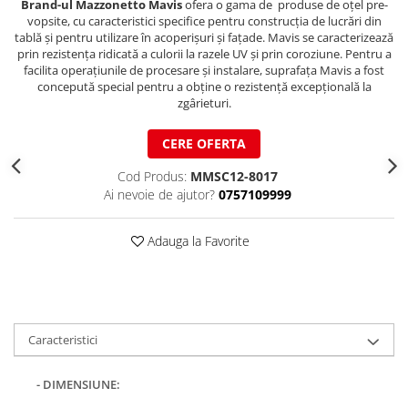
Brand-ul Mazzonetto Mavis
ofera o gama de produse de oțel pre-
Structuri fatade ventilate
Accesorii ciocane
vopsite, cu caracteristici specifice pentru construcția de lucrări din
tablă și pentru utilizare în acoperișuri și fațade. Mavis se caracterizează
Scule
prin rezistența ridicată a culorii la razele UV și prin coroziune. Pentru a
facilita operațiunile de procesare și instalare, suprafața Mavis a fost
Trasatoare
concepută special pentru a obține o rezistență excepțională la
Dispozitiv de indoit
zgârieturi.
Sabloane
CERE OFERTA
Prisme
Expandoare
Cod Produs:
MMSC12-8017
Fierastraie
Ai nevoie de ajutor?
0757109999
Topoare
Leviere
Adauga la Favorite
Nicovale
Accesorii
SOREX
BUSCHMANN
Caracteristici
PROD-MASZ
- DIMENSIUNE:
WUKO