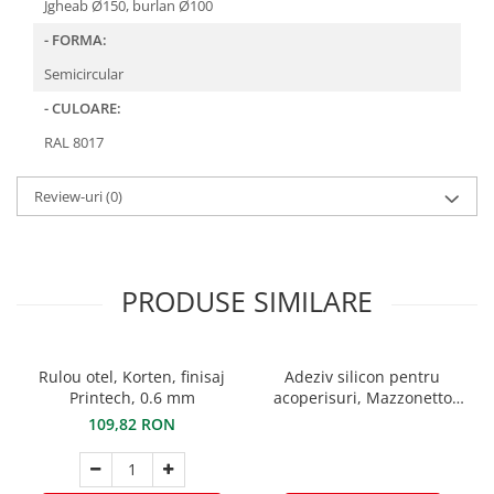
FREUND
Jgheab Ø150, burlan Ø100
FALZSID
- FORMA:
STUBAI
Semicircular
SCHLEBACH
- CULOARE:
RAL 8017
Review-uri
(0)
PRODUSE SIMILARE
Rulou otel, Korten, finisaj
Adeziv silicon pentru
Printech, 0.6 mm
acoperisuri, Mazzonetto
Mavis, RAL 7016, 310 ml
109,82 RON