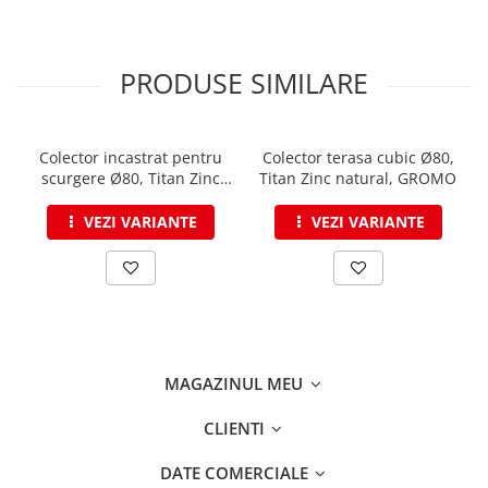
WUKO
FREUND
FALZSID
PRODUSE SIMILARE
STUBAI
SCHLEBACH
Tinichigerie - Utilaje
Colector incastrat pentru
Colector terasa cubic Ø80,
scurgere Ø80, Titan Zinc
Titan Zinc natural, GROMO
Utilaje pentru tabla
natural, GROMO
Ardezie - Scule si Utilaje
VEZI VARIANTE
VEZI VARIANTE
Sudura si Lipire Profesionala
Pentru tabla
- Seturi de sudura
- Capete pentru lipit
- Piese individuale
MAGAZINUL MEU
- Consumabile pentru cositorit
- Recipienti si pensule
CLIENTI
Pentru membrane
DATE COMERCIALE
- Role presoare