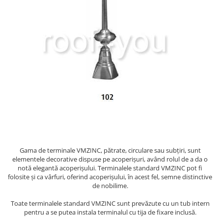
Clesti inchidere falt
Clesti din aluminiu
Clesti inchidere in streasina
Clesti jgheaburi si burlane
Clesti mari
Clesti blocatori
Clesti de sficuit
Clesti inchidere capace atic
Clesti speciali
Clesti de dulgherie
Accesorii clesti
Ciocane
Gama de terminale VMZINC, pătrate, circulare sau subțiri, sunt
elementele decorative dispuse pe acoperișuri, având rolul de a da o
Ciocane cu cap din plastic
notă elegantă acoperișului. Terminalele standard VMZINC pot fi
Ciocane cu cap din cauciuc
folosite și ca vârfuri, oferind acoperișului, în acest fel, semne distinctive
Ciocane cu cap din lemn
de nobilime.
Ciocane cu cap din fier
Toate terminalele standard VMZINC sunt prevăzute cu un tub intern
Ciocane fara recul
pentru a se putea instala terminalul cu tija de fixare inclusă.