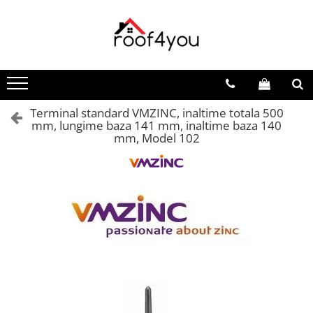
Toate Produsele
Tinichigerie - Scule
Foarfeci
Terminal standard VMZINC, inaltime totala 500
Foarfeci pelican
mm, lungime baza 141 mm, inaltime baza 140
Foarfeci de stanga (L)
mm, Model 102
Foarfeci de dreapta (R)
Foarfeci cu taiere dreapta
Foarfeci pentru crestaturi
Foarfeci speciale
Seturi foarfeci
Clesti
Clesti 45°
Clesti 90°
Clesti drepti