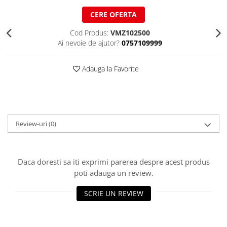
Ciocane pentru plumb
CERE OFERTA
Ciocane de finisaje
Accesorii ciocane
Cod Produs:
VMZ102500
Ai nevoie de ajutor?
0757109999
Scule
Trasatoare
Adauga la Favorite
Dispozitiv de indoit
Sabloane
Prisme
Expandoare
Review-uri
(0)
Fierastraie
Topoare
Leviere
Daca doresti sa iti exprimi parerea despre acest produs
Nicovale
poti adauga un review.
Accesorii
SOREX
SCRIE UN REVIEW
BUSCHMANN
PROD-MASZ