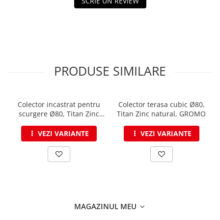
FREUND
SCRIE UN REVIEW
FALZSID
STUBAI
SCHLEBACH
PRODUSE SIMILARE
Colector incastrat pentru
Colector terasa cubic Ø80,
scurgere Ø80, Titan Zinc
Titan Zinc natural, GROMO
natural, GROMO
VEZI VARIANTE
VEZI VARIANTE
MAGAZINUL MEU