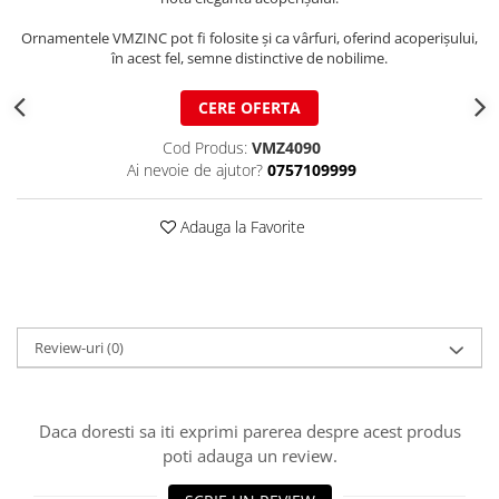
Structuri fatade ventilate
Accesorii ciocane
Ornamentele VMZINC pot fi folosite și ca vârfuri, oferind acoperișului,
Scule
în acest fel, semne distinctive de nobilime.
Trasatoare
CERE OFERTA
Dispozitiv de indoit
Sabloane
Cod Produs:
VMZ4090
Ai nevoie de ajutor?
0757109999
Prisme
Expandoare
Adauga la Favorite
Fierastraie
Topoare
Leviere
Nicovale
Review-uri
(0)
Accesorii
SOREX
BUSCHMANN
Daca doresti sa iti exprimi parerea despre acest produs
PROD-MASZ
poti adauga un review.
WUKO