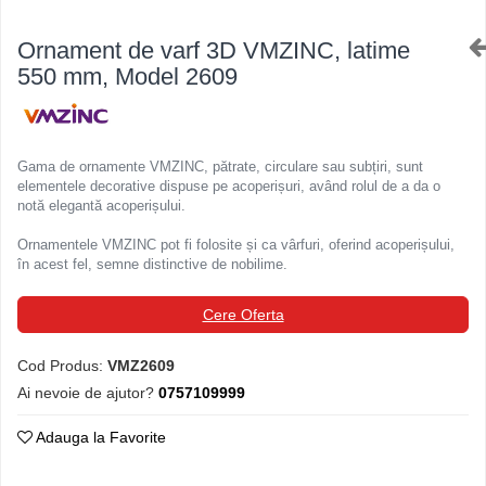
Ferestre de mansarda
Clesti inchidere in streasina
Ornament de varf 3D VMZINC, latime
ROTO
Clesti jgheaburi si burlane
550 mm, Model 2609
Accesorii invelitori si fatade
Clesti mari
Clesti blocatori
Cleme fixe si mobile
Clesti de sficuit
Parazapezi
Gama de ornamente VMZINC, pătrate, circulare sau subțiri, sunt
Clesti inchidere capace atic
Ornamente invelitori
elementele decorative dispuse pe acoperișuri, având rolul de a da o
Clesti speciali
Folii de difuzie
notă elegantă acoperișului.
Clesti de dulgherie
Ventilatii
Ornamentele VMZINC pot fi folosite și ca vârfuri, oferind acoperișului,
Accesorii clesti
Parafrunzare
în acest fel, semne distinctive de nobilime.
Ciocane
Suporti panouri fotovoltaice
Elemente de dilatare
Ciocane cu cap din plastic
Cere Oferta
Suruburi si cuie
Ciocane cu cap din cauciuc
Cod Produs:
VMZ2609
Lucru pe acoperis
Ciocane cu cap din lemn
Ai nevoie de ajutor?
0757109999
Platforme de lucru
Ciocane cu cap din fier
Trepte de acces
Ciocane fara recul
Adauga la Favorite
Lucru pe acoperis
Ciocane pentru plumb
Seturi trepte acces pe acoperis
Ciocane de finisaje