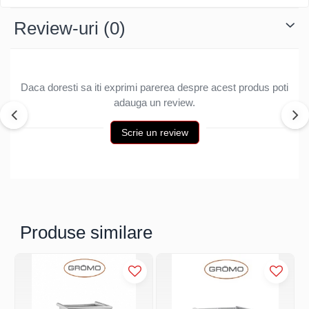
Structuri fatade ventilate
Accesorii ciocane
Review-uri
(0)
Scule
Trasatoare
Dispozitiv de indoit
Daca doresti sa iti exprimi parerea despre acest produs poti
Sabloane
adauga un review.
Prisme
Expandoare
Scrie un review
Fierastraie
Topoare
Leviere
Nicovale
Accesorii
Produse similare
SOREX
BUSCHMANN
PROD-MASZ
WUKO