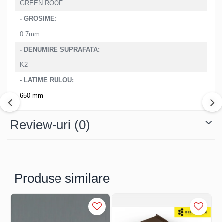
GREEN ROOF
Structuri fatade ventilate
Accesorii ciocane
- GROSIME:
Scule
0.7mm
Trasatoare
- DENUMIRE SUPRAFATA:
Dispozitiv de indoit
K2
Sabloane
Prisme
- LATIME RULOU:
Expandoare
650 mm
Fierastraie
Topoare
Review-uri
(0)
Leviere
Nicovale
Accesorii
SOREX
Produse similare
BUSCHMANN
PROD-MASZ
WUKO