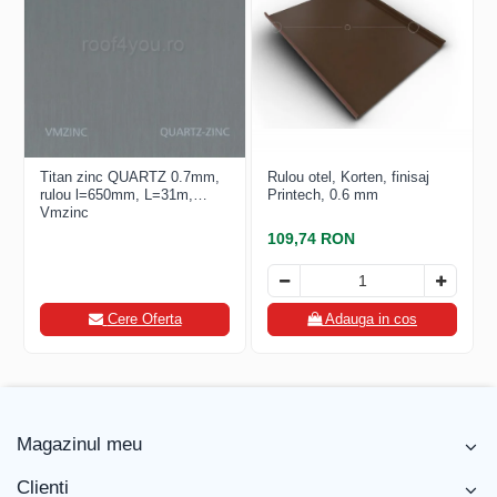
FREUND
FALZSID
STUBAI
SCHLEBACH
Titan zinc QUARTZ 0.7mm,
Rulou otel, Korten, finisaj
rulou l=650mm, L=31m,
Printech, 0.6 mm
Vmzinc
109,74 RON
Cere Oferta
Adauga in cos
Magazinul meu
Clienti