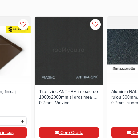
, finisaj
Titan zinc ANTHRA in foaie de
Aluminiu RAL 
m
1000x2000mm si grosimea de
rulou 500mm,
0.7mm, Vmzinc
0.7mm, supra
 in cos
Cere Oferta
Ce