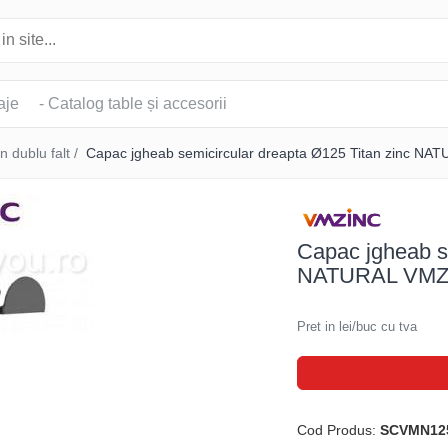
aje
- Catalog table și accesorii
in dublu falt /
Capac jgheab semicircular dreapta Ø125 Titan zinc N
Capac jgheab s
NATURAL VMZ
Pret in lei/buc cu tva
Cod Produs:
SCVMN12