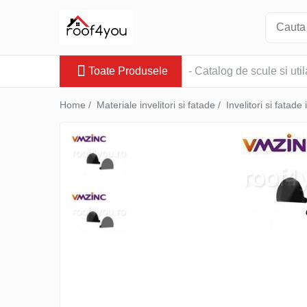
Toate Produsele
Toate Produsele
- Catalog de scule si util
Tinichigerie - Scule
Foarfeci
Home /
Materiale invelitori si fatade /
Invelitori si fatade 
Foarfeci pelican
Foarfeci de stanga (L)
Foarfeci de dreapta (R)
Foarfeci cu taiere dreapta
Foarfeci pentru crestaturi
Foarfeci speciale
Seturi foarfeci
Clesti
Clesti 45°
Clesti 90°
Clesti drepti