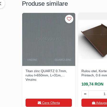
Ciocane pentru plumb
Produse similare
Ciocane de finisaje
Accesorii ciocane
Scule
Trasatoare
Dispozitiv de indoit
Sabloane
Prisme
Expandoare
Fierastraie
Topoare
Titan zinc QUARTZ 0.7mm,
Rulou otel, Korten
Leviere
rulou l=650mm, L=31m,
Printech, 0.6 m
Nicovale
Vmzinc
Accesorii
109,74 RON
SOREX
BUSCHMANN
Cere Oferta
Adauga
PROD-MASZ