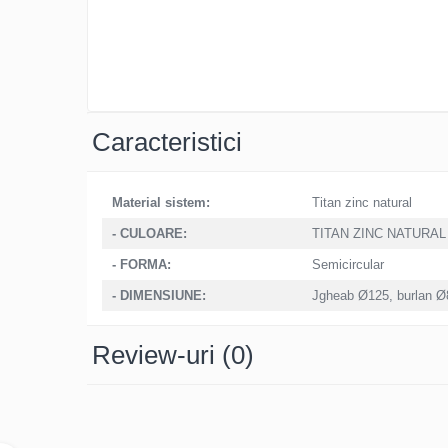
Clesti inchidere falt
Clesti din aluminiu
Clesti inchidere in streasina
Clesti jgheaburi si burlane
Clesti mari
Caracteristici
Clesti blocatori
Clesti de sficuit
Clesti inchidere capace atic
Material sistem:
Titan zinc natural
Clesti speciali
- CULOARE:
TITAN ZINC NATURA
Clesti de dulgherie
- FORMA:
Semicircular
Accesorii clesti
Ciocane
- DIMENSIUNE:
Jgheab Ø125, burlan 
Ciocane cu cap din plastic
Review-uri
(0)
Ciocane cu cap din cauciuc
Ciocane cu cap din lemn
Ciocane cu cap din fier
Ciocane fara recul