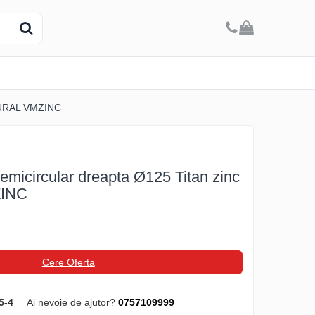
ATURAL VMZINC
emicircular dreapta Ø125 Titan zinc
INC
Cere Oferta
5-4
Ai nevoie de ajutor?
0757109999