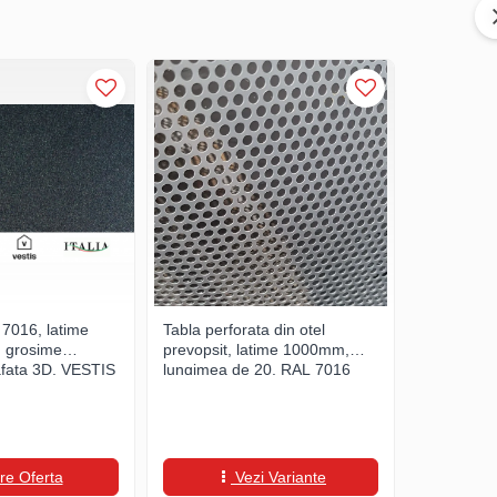
7016, latime
Tabla perforata din otel
Aluminiu R
 grosime
prevopsit, latime 1000mm,
rulou 100
fata 3D, VESTIS
lungimea de 20, RAL 7016
0.7mm, su
re Oferta
Vezi Variante