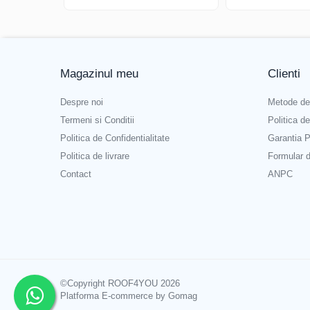
WUKO
FREUND
FALZSID
STUBAI
Magazinul meu
Clienti
SCHLEBACH
Tinichigerie - Utilaje
Despre noi
Metode de
Utilaje pentru tabla
Termeni si Conditii
Politica d
Ardezie - Scule si Utilaje
Politica de Confidentialitate
Garantia P
Sudura si Lipire Profesionala
Politica de livrare
Formular 
Pentru tabla
Contact
ANPC
- Seturi de sudura
- Capete pentru lipit
- Piese individuale
- Consumabile pentru cositorit
- Recipienti si pensule
©Copyright ROOF4YOU 2026
Pentru membrane
Platforma E-commerce by Gomag
- Role presoare