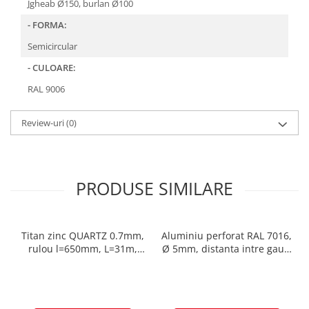
FREUND
Jgheab Ø150, burlan Ø100
FALZSID
- FORMA:
STUBAI
Semicircular
SCHLEBACH
- CULOARE:
RAL 9006
Review-uri
(0)
PRODUSE SIMILARE
Titan zinc QUARTZ 0.7mm,
Aluminiu perforat RAL 7016,
rulou l=650mm, L=31m,
Ø 5mm, distanta intre gauri
Vmzinc
7mm, rulou latime 1000mm