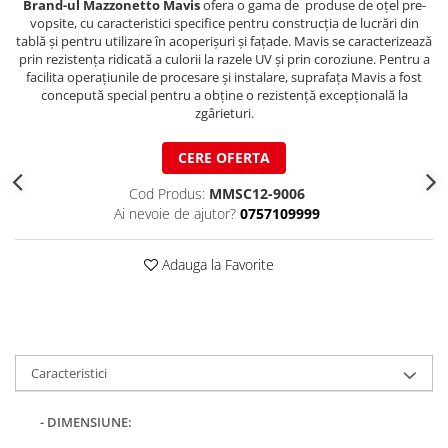
Brand-ul Mazzonetto Mavis
ofera o gama de produse de oțel pre-
Structuri fatade ventilate
Accesorii ciocane
vopsite, cu caracteristici specifice pentru construcția de lucrări din
tablă și pentru utilizare în acoperișuri și fațade. Mavis se caracterizează
Scule
prin rezistența ridicată a culorii la razele UV și prin coroziune. Pentru a
facilita operațiunile de procesare și instalare, suprafața Mavis a fost
Trasatoare
concepută special pentru a obține o rezistență excepțională la
Dispozitiv de indoit
zgârieturi.
Sabloane
CERE OFERTA
Prisme
Expandoare
Cod Produs:
MMSC12-9006
Fierastraie
Ai nevoie de ajutor?
0757109999
Topoare
Leviere
Adauga la Favorite
Nicovale
Accesorii
SOREX
BUSCHMANN
Caracteristici
PROD-MASZ
- DIMENSIUNE:
WUKO