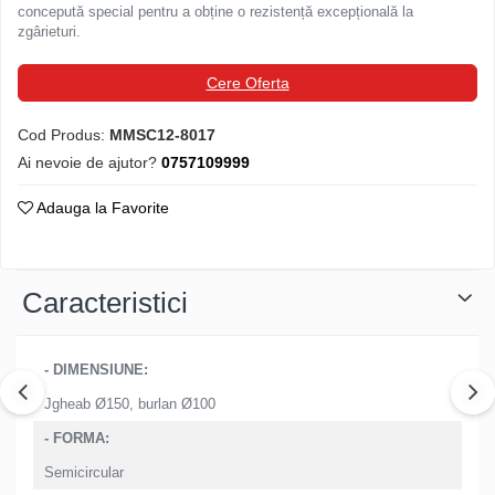
concepută special pentru a obține o rezistență excepțională la
Structuri fatade ventilate
Accesorii ciocane
zgârieturi.
Scule
Cere Oferta
Trasatoare
Dispozitiv de indoit
Cod Produs:
MMSC12-8017
Sabloane
Ai nevoie de ajutor?
0757109999
Prisme
Expandoare
Adauga la Favorite
Fierastraie
Topoare
Leviere
Caracteristici
Nicovale
Accesorii
- DIMENSIUNE:
SOREX
Jgheab Ø150, burlan Ø100
BUSCHMANN
- FORMA:
PROD-MASZ
WUKO
Semicircular