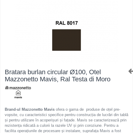
Ferestre de mansarda
Clesti inchidere in streasina
ROTO
Clesti jgheaburi si burlane
Accesorii invelitori si fatade
Clesti mari
Clesti blocatori
Cleme fixe si mobile
Clesti de sficuit
Parazapezi
Clesti inchidere capace atic
Ornamente invelitori
Clesti speciali
Folii de difuzie
Clesti de dulgherie
Ventilatii
Accesorii clesti
Parafrunzare
Bratara burlan circular Ø100, Otel
Ciocane
Suporti panouri fotovoltaice
Mazzonetto Mavis, Ral Testa di Moro
Elemente de dilatare
Ciocane cu cap din plastic
Suruburi si cuie
Ciocane cu cap din cauciuc
Lucru pe acoperis
Ciocane cu cap din lemn
Platforme de lucru
Ciocane cu cap din fier
Brand-ul Mazzonetto Mavis
ofera o gama de produse de oțel pre-
vopsite, cu caracteristici specifice pentru construcția de lucrări din tablă
Trepte de acces
Ciocane fara recul
și pentru utilizare în acoperișuri și fațade. Mavis se caracterizează prin
Lucru pe acoperis
Ciocane pentru plumb
rezistența ridicată a culorii la razele UV și prin coroziune. Pentru a
facilita operațiunile de procesare și instalare, suprafața Mavis a fost
Seturi trepte acces pe acoperis
Ciocane de finisaje