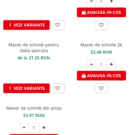
Structuri fatade ventilate
Accesorii ciocane
ADAUGA IN COS
Scule
Trasatoare
VEZI VARIANTE
Dispozitiv de indoit
Sabloane
Maner de schimb pentru
Maner de schimb 2K
Prisme
dalta speciala
52,48 RON
Expandoare
de la 27,25 RON
Fierastraie
Topoare
ADAUGA IN COS
Leviere
Nicovale
VEZI VARIANTE
Accesorii
SOREX
Maner de schimb din pluta
BUSCHMANN
53,97 RON
PROD-MASZ
WUKO