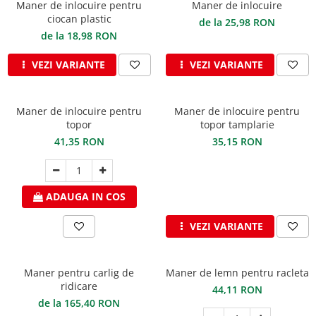
Maner de inlocuire pentru
Maner de inlocuire
Ferestre de mansarda
Clesti inchidere in streasina
ciocan plastic
de la 25,98 RON
ROTO
Clesti jgheaburi si burlane
de la 18,98 RON
Accesorii invelitori si fatade
Clesti mari
VEZI VARIANTE
VEZI VARIANTE
Clesti blocatori
Cleme fixe si mobile
Clesti de sficuit
Parazapezi
Clesti inchidere capace atic
Ornamente invelitori
Maner de inlocuire pentru
Maner de inlocuire pentru
topor
topor tamplarie
Clesti speciali
Folii de difuzie
41,35 RON
35,15 RON
Clesti de dulgherie
Ventilatii
Accesorii clesti
Parafrunzare
Ciocane
Suporti panouri fotovoltaice
ADAUGA IN COS
Elemente de dilatare
Ciocane cu cap din plastic
Suruburi si cuie
Ciocane cu cap din cauciuc
VEZI VARIANTE
Lucru pe acoperis
Ciocane cu cap din lemn
Platforme de lucru
Ciocane cu cap din fier
Maner pentru carlig de
Maner de lemn pentru racleta
Trepte de acces
Ciocane fara recul
ridicare
44,11 RON
Lucru pe acoperis
Ciocane pentru plumb
de la 165,40 RON
Seturi trepte acces pe acoperis
Ciocane de finisaje