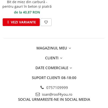
Clesti inchidere falt
Bit de miez din carbură -
pentru gauri în beton și piatră
Clesti din aluminiu
de la 40,87 RON
Clesti inchidere in streasina
Clesti jgheaburi si burlane
VEZI VARIANTE
Clesti mari
Clesti blocatori
Clesti de sficuit
Clesti inchidere capace atic
MAGAZINUL MEU
Clesti speciali
CLIENTI
Clesti de dulgherie
Accesorii clesti
DATE COMERCIALE
Ciocane
SUPORT CLIENTI
08-18:00
Ciocane cu cap din plastic
Ciocane cu cap din cauciuc
0757109999
Ciocane cu cap din lemn
ioan@roof4you.ro
Ciocane cu cap din fier
SOCIAL
URMARESTE-NE IN SOCIAL MEDIA
Ciocane fara recul