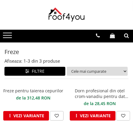
Toate Produsele
Tinichigerie - Scule
Foarfeci
Foarfeci pelican
Freze
Foarfeci de stanga (L)
Afiseaza:
1-
3
din
3
produse
Foarfeci de dreapta (R)
FILTRE
Foarfeci cu taiere dreapta
Foarfeci pentru crestaturi
Foarfeci speciale
Freze pentru taierea cepurilor
Dorn profesional din oțel
Seturi foarfeci
crom-vanadiu pentru dat
de la 312,48 RON
gauri
Clesti
de la 28,45 RON
Clesti 45°
VEZI VARIANTE
VEZI VARIANTE
Clesti 90°
Clesti drepti