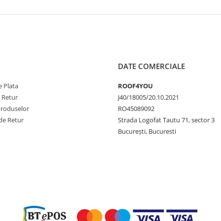
DATE COMERCIALE
 Plata
ROOF4YOU
e Retur
J40/18005/20.10.2021
Produselor
RO45089092
de Retur
Strada Logofat Tautu 71, sector 3
București, Bucuresti