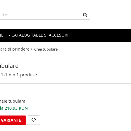
JE
- CATALOG TABLE ȘI ACCESORII
xare si prindere /
Chei tubulare
ubulare
1-
1
din
1
produse
heie tubulara
 la 210,93 RON
I VARIANTE