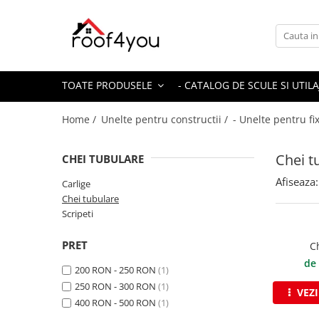
Toate Produsele
Tinichigerie - Scule
TOATE PRODUSELE
- CATALOG DE SCULE SI UTILA
Foarfeci
Foarfeci pelican
Home /
Unelte pentru constructii /
- Unelte pentru fi
Foarfeci de stanga (L)
Foarfeci de dreapta (R)
Chei t
CHEI TUBULARE
Foarfeci cu taiere dreapta
Afiseaza:
Carlige
Foarfeci pentru crestaturi
Chei tubulare
Foarfeci speciale
Scripeti
Seturi foarfeci
PRET
C
Clesti
de
Clesti 45°
200 RON - 250 RON
(1)
250 RON - 300 RON
(1)
Clesti 90°
VEZ
400 RON - 500 RON
(1)
Clesti drepti