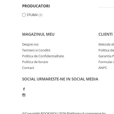
Clesti inchidere falt
PRODUCATORI
Clesti din aluminiu
STUBAI
(3)
Clesti inchidere in streasina
Clesti jgheaburi si burlane
Clesti mari
MAGAZINUL MEU
CLIENTI
Clesti blocatori
Clesti de sficuit
Despre noi
Metode de
Clesti inchidere capace atic
Termeni si Conditii
Politica d
Clesti speciali
Politica de Confidentialitate
Garantia 
Clesti de dulgherie
Politica de livrare
Formular 
Contact
ANPC
Accesorii clesti
Ciocane
SOCIAL
URMARESTE-NE IN SOCIAL MEDIA
Ciocane cu cap din plastic
Ciocane cu cap din cauciuc
Ciocane cu cap din lemn
Ciocane cu cap din fier
Ciocane fara recul
©Copyright ROOF4YOU 2026
Platforma E-commerce by