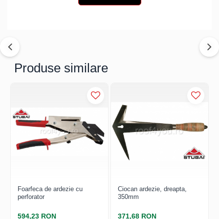
Structuri fatade ventilate
Accesorii ciocane
Scule
Trasatoare
Dispozitiv de indoit
Sabloane
Produse similare
Prisme
Expandoare
Fierastraie
Topoare
Leviere
Nicovale
Accesorii
SOREX
BUSCHMANN
Foarfeca de ardezie cu
Ciocan ardezie, dreapta,
PROD-MASZ
perforator
350mm
WUKO
594,23 RON
371,68 RON