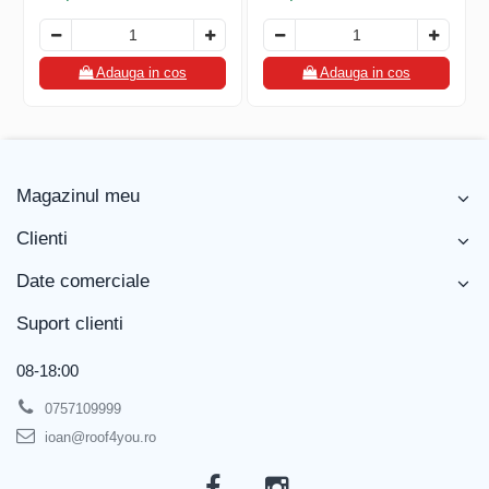
FREUND
FALZSID
STUBAI
Adauga in cos
Adauga in cos
SCHLEBACH
Magazinul meu
Clienti
Date comerciale
Suport clienti
08-18:00
0757109999
ioan@roof4you.ro