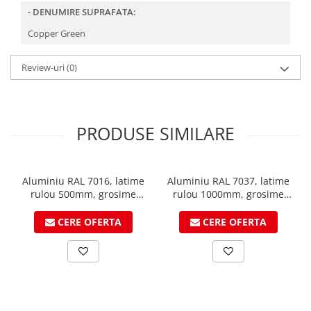
- DENUMIRE SUPRAFATA:
Copper Green
Review-uri
(0)
PRODUSE SIMILARE
Aluminiu RAL 7016, latime
Aluminiu RAL 7037, latime
rulou 500mm, grosime
rulou 1000mm, grosime
0.7mm, suprafata 3D,
0.7mm, suprafata K2,
VESTIS
VESTIS
CERE OFERTA
CERE OFERTA