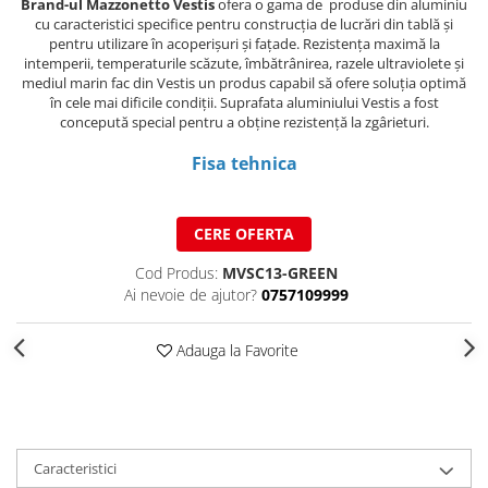
Brand-ul Mazzonetto Vestis
ofera o gama de produse din aluminiu
Structuri fatade ventilate
cu caracteristici specifice pentru construcția de lucrări din tablă și
Accesorii ciocane
pentru utilizare în acoperișuri și fațade. Rezistența maximă la
Scule
intemperii, temperaturile scăzute, îmbătrânirea, razele ultraviolete și
mediul marin fac din Vestis un produs capabil să ofere soluția optimă
Trasatoare
în cele mai dificile condiții. Suprafata aluminiului Vestis a fost
Dispozitiv de indoit
concepută special pentru a obține rezistență la zgârieturi.
Sabloane
Fisa tehnica
Prisme
Expandoare
Fierastraie
CERE OFERTA
Topoare
Cod Produs:
MVSC13-GREEN
Leviere
Ai nevoie de ajutor?
0757109999
Nicovale
Accesorii
Adauga la Favorite
SOREX
BUSCHMANN
PROD-MASZ
WUKO
Caracteristici