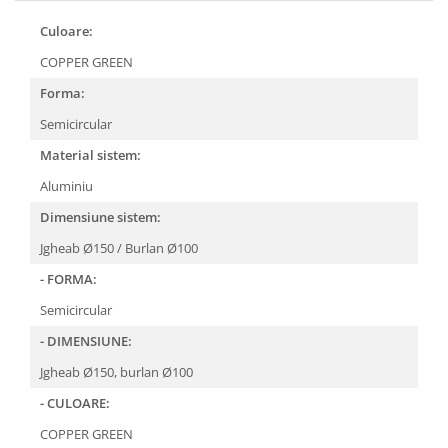
FREUND
FALZSID
Culoare:
STUBAI
COPPER GREEN
SCHLEBACH
Forma:
Semicircular
Material sistem:
Aluminiu
Dimensiune sistem:
Jgheab Ø150 / Burlan Ø100
- FORMA:
Semicircular
- DIMENSIUNE:
Jgheab Ø150, burlan Ø100
- CULOARE:
COPPER GREEN