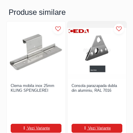
FREUND
FALZSID
Produse similare
STUBAI
SCHLEBACH
Clema mobila inox 25mm
Consola parazapada dubla
KLING SPENGLEREI
din aluminiu, RAL 7016
Vezi Variante
Vezi Variante