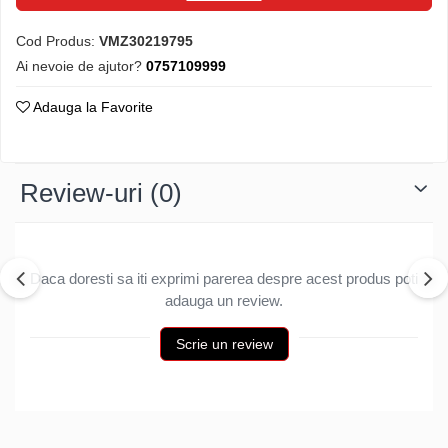
Structuri fatade ventilate
Accesorii ciocane
Cod Produs:
VMZ30219795
Scule
Ai nevoie de ajutor?
0757109999
Trasatoare
Dispozitiv de indoit
Adauga la Favorite
Sabloane
Prisme
Expandoare
Review-uri
(0)
Fierastraie
Topoare
Leviere
Daca doresti sa iti exprimi parerea despre acest produs poti
Nicovale
adauga un review.
Accesorii
Scrie un review
SOREX
BUSCHMANN
PROD-MASZ
WUKO