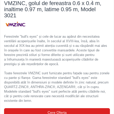
VMZINC, golul de fereastra 0.6 x 0.4 m,
Ferestre de mansarda
Clesti inchidere in streasina
inaltime 0.97 m, latime 0.95 m, Model
ROTO
Clesti jgheaburi si burlane
3021
Accesorii invelitori si fatade
Clesti mari
Clesti blocatori
Cleme fixe si mobile
Clesti de sficuit
Parazapezi
Ferestrele "bull's eyes" și cele de lucar au apărut din necesitatea
Clesti inchidere capace atic
Ornamente invelitori
ventilării acoperișurile înalte, în secolul al XVIII-lea, însă, abia în
secolul al XIX-lea au primit atenția cuvenită și s-au răspândit mai ales
Clesti speciali
Folii de difuzie
în orașele în care au fost convertite mansardele. Aceste tipuri de
Clesti de dulgherie
Ventilatii
ferestre prezintă stiluri și forme diferite și sunt utilizate pentru
Accesorii clesti
a înfrumuseța în manieră maiestuoasă acoperișurile clădirilor de
Parafrunzare
prestigiu și ale reședințelor de epocă.
Ciocane
Suporti panouri fotovoltaice
Toate ferestrele VMZINC sunt furnizate pentru fațade sau pentru zonele
Elemente de dilatare
Ciocane cu cap din plastic
cu pante și flanșe. Gama ferestrelor standard "bull's eyes" este
Suruburi si cuie
Ciocane cu cap din cauciuc
disponibilă atât în dimensiuni și modele definite în zinc natural, precum
Lucru pe acoperis
Ciocane cu cap din lemn
QUARTZ-ZINC®, ANTHRA-ZINC®, AZENGAR®, cât și în cupru.
Modelele standard "bull's eyes" sunt perfecte atât pentru clădirile noi,
Platforme de lucru
Ciocane cu cap din fier
cât și pentru cele renovate care necesită modificări ale structurii
Trepte de acces
Ciocane fara recul
existente din lemn.
Lucru pe acoperis
Ciocane pentru plumb
Cere Oferta
Seturi trepte acces pe acoperis
Ciocane de finisaje