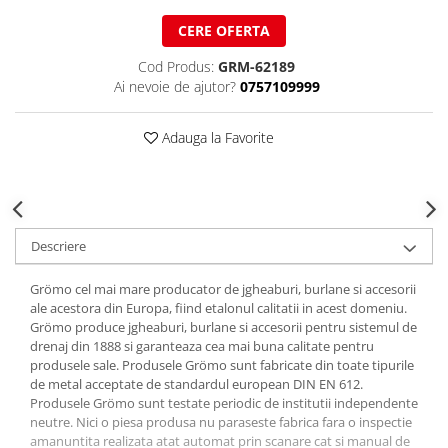
Structuri fatade ventilate
Accesorii ciocane
CERE OFERTA
Scule
Cod Produs:
GRM-62189
Trasatoare
Ai nevoie de ajutor?
0757109999
Dispozitiv de indoit
Sabloane
Adauga la Favorite
Prisme
Expandoare
Fierastraie
Topoare
Descriere
Leviere
Nicovale
Grömo cel mai mare producator de jgheaburi, burlane si accesorii
ale acestora din Europa, fiind etalonul calitatii in acest domeniu.
Accesorii
Grömo produce jgheaburi, burlane si accesorii pentru sistemul de
SOREX
drenaj din 1888 si garanteaza cea mai buna calitate pentru
produsele sale. Produsele Grömo sunt fabricate din toate tipurile
BUSCHMANN
de metal acceptate de standardul european DIN EN 612.
PROD-MASZ
Produsele Grömo sunt testate periodic de institutii independente
neutre. Nici o piesa produsa nu paraseste fabrica fara o inspectie
WUKO
amanuntita realizata atat automat prin scanare cat si manual de