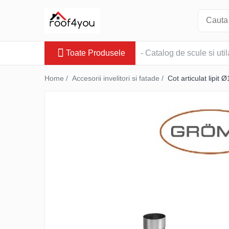
Toate Produsele
Toate Produsele
- Catalog de scule si util
Tinichigerie - Scule
Foarfeci
Home /
Accesorii invelitori si fatade /
Cot articulat lipi
Foarfeci pelican
Foarfeci de stanga (L)
Foarfeci de dreapta (R)
Foarfeci cu taiere dreapta
Foarfeci pentru crestaturi
Foarfeci speciale
Seturi foarfeci
Clesti
Clesti 45°
Clesti 90°
Clesti drepti