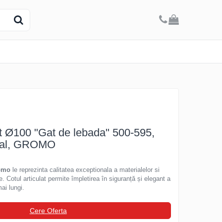
ipit Ø100 "Gat de lebada" 500-595,
ural, GROMO
ömo
le reprezinta calitatea exceptionala a materialelor si
. Cotul articulat permite împletirea în siguranță și elegant a
ai lungi.
Cere Oferta