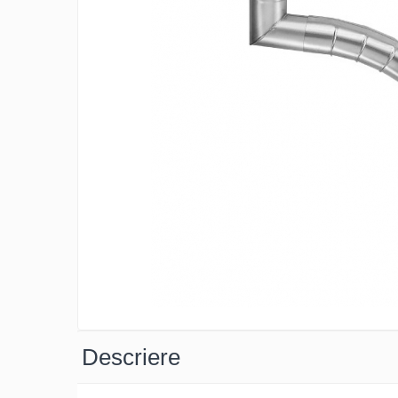
Clesti inchidere falt
Clesti din aluminiu
Clesti inchidere in streasina
Clesti jgheaburi si burlane
Clesti mari
Clesti blocatori
Clesti de sficuit
Clesti inchidere capace atic
Clesti speciali
Clesti de dulgherie
Accesorii clesti
Ciocane
Ciocane cu cap din plastic
Ciocane cu cap din cauciuc
Ciocane cu cap din lemn
Descriere
Ciocane cu cap din fier
Ciocane fara recul