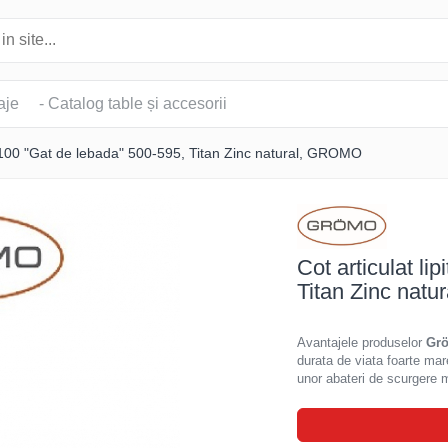
aje
- Catalog table și accesorii
t Ø100 "Gat de lebada" 500-595, Titan Zinc natural, GROMO
Cot articulat l
Titan Zinc nat
Avantajele produselor
Gr
durata de viata foarte mare
unor abateri de scurgere m