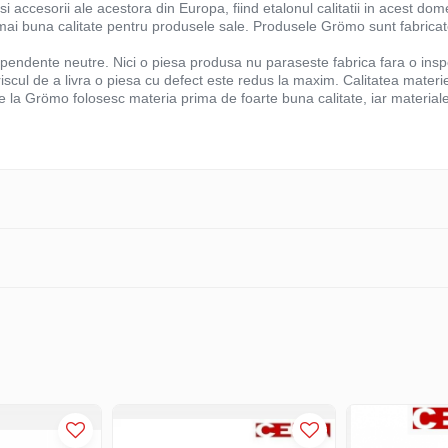
accesorii ale acestora din Europa, fiind etalonul calitatii in acest do
ai buna calitate pentru produsele sale. Produsele Grömo sunt fabricate
dependente neutre. Nici o piesa produsa nu paraseste fabrica fara o ins
 riscul de a livra o piesa cu defect este redus la maxim. Calitatea materie
e la Grömo folosesc materia prima de foarte buna calitate, iar materia