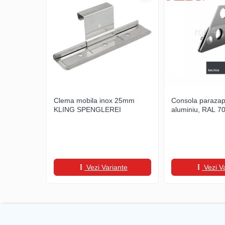
WUKO
FREUND
FALZSID
STUBAI
SCHLEBACH
Tinichigerie - Utilaje
Utilaje pentru tabla
Ardezie - Scule si Utilaje
Clema mobila inox 25mm
Consola parazap
KLING SPENGLEREI
aluminiu, RAL 7
Sudura si Lipire Profesionala
Pentru tabla
- Seturi de sudura
- Capete pentru lipit
- Piese individuale
Vezi Variante
Vezi V
- Consumabile pentru cositorit
- Recipienti si pensule
Pentru membrane
- Role presoare