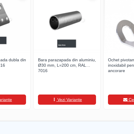
ada dubla din
Bara parazapada din aluminiu,
Ochet pivotant
016
Ø30 mm, L=200 cm, RAL
inoxidabil pe
7016
ancorare
ariante
Vezi Variante
Ce