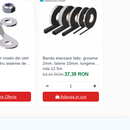
 rotativ din otel
Banda etansare faltz, grosime
Banda de d
ntru sisteme de
2mm, latime 10mm, lungime
zinc NATU
rola 12,5m
260mm x 3
37,39 RON
VMZINC
53,41 RON
re Oferta
Adauga in cos