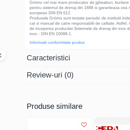
Ciocane pentru plumb
Grömo cel mai mare producator de jgheaburi, burlane si 
pentru sistemul de drenaj din 1888 si garanteaza cea m
Ciocane de finisaje
european DIN EN 612.
Accesorii ciocane
Produsele Grömo sunt testate periodic de institutii in
cat si manual de catre responsabilii de calitate. Astfel,
Scule
de inceperea productiei.Sistemele de drenaj din inox d
Trasatoare
inox - DIN EN 10088-1.
Dispozitiv de indoit
Informatii conformitate produs
Sabloane
Caracteristici
Prisme
Expandoare
Fierastraie
Review-uri
(0)
Topoare
Leviere
Nicovale
Accesorii
Produse similare
SOREX
BUSCHMANN
PROD-MASZ