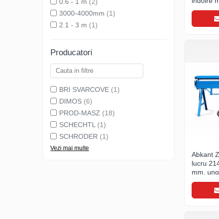
indoire
0.6 - 1 m
(2)
Ciocane pentru plumb
3000-4000mm
(1)
Ciocane de finisaje
2.1 - 3 m
(1)
Accesorii ciocane
Scule
Producatori
Trasatoare
Dispozitiv de indoit
Sabloane
BRI SVARCOVE
(1)
Prisme
DIMOS
(6)
Expandoare
PROD-MASZ
(18)
Fierastraie
SCHECHTL
(1)
Topoare
SCHRODER
(1)
Leviere
Vezi mai multe
Abkant 
Nicovale
lucru 21
Accesorii
mm, ungh
SOREX
BUSCHMANN
PROD-MASZ