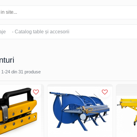
aje
- Catalog table și accesorii
turi
1-
24
din
31
produse