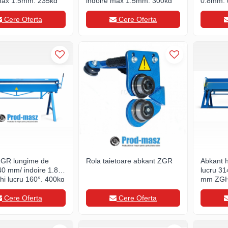
 max 1,5mm, 235kg
indoire max 1,5mm, 300kg
0.8mm, u
180kg
Cere Oferta
Cere Oferta
ZGR lungime de
Rola taietoare abkant ZGR
Abkant h
40 mm/ indoire 1.8
lucru 31
i lucru 160°, 400kg
mm ZG
Cere Oferta
Cere Oferta