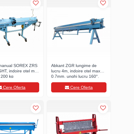
 manual SOREX ZRS
Abkant ZGR lungime de
HT, indoire otel max
lucru 4m, indoire otel max
 200 kg
0.7mm, unghi lucru 160°,
700kg.
Cere Oferta
Cere Oferta