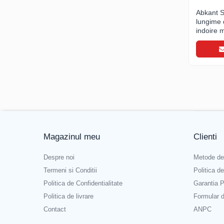
Invelitori si fatade in dublu falt
Abkant 
Cupru natural
lungime
indoire
Cupru patinat
Titan zinc natural
Titan zinc prepatinat
Aluminiu prevopsit
Otel prevopsit
Tabla perforata
Invelitori si fatade in sistem click
Tabla click din otel prevopsit
Magazinul meu
Clienti
Jgheaburi si burlane din otel
prevopsit
Despre noi
Metode de
Accesorii sistem click
Termeni si Conditii
Politica d
Sorturi, coame, dolii
Politica de Confidentialitate
Garantia P
Ferestre de mansarda
Politica de livrare
Formular 
ROTO
Contact
ANPC
Accesorii invelitori si fatade