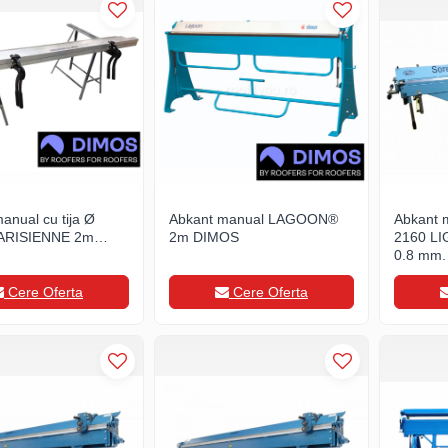
anual cu tija Ø
Abkant manual LAGOON®
Abkant
ARISIENNE 2m
2m DIMOS
2160 LIG
0.8 mm,
Cere Oferta
Cere Oferta