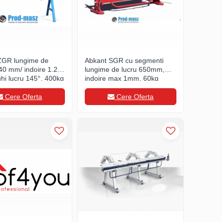
ZGR lungime de
Abkant SGR cu segmenti
40 mm/ indoire 1.2
lungime de lucru 650mm,
hi lucru 145°, 400kg
indoire max 1mm, 60kg
Cere Oferta
Cere Oferta