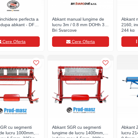
 inchidere perfecta a
Abkant manual lungime de
Abkant
ii dupa abkant - DFS-
lucru 3m / 0.8 mm DOHh 3
2160, in
Bri Svarcove
244 kg
Cere Oferta
Cere Oferta
SGR cu segmenti
Abkant SGR cu segmenti
Abkant 
 de lucru 1000mm,
lungime de lucru 1400mm,
lucru 21