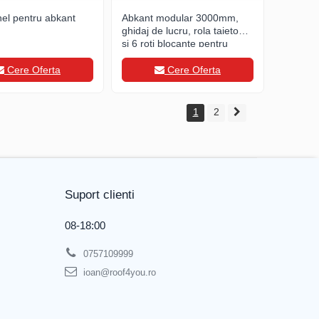
nel pentru abkant
Abkant modular 3000mm,
ghidaj de lucru, rola taietoare
si 6 roti blocante pentru
deplasare
Cere Oferta
Cere Oferta
1
2
Suport clienti
08-18:00
0757109999
ioan@roof4you.ro