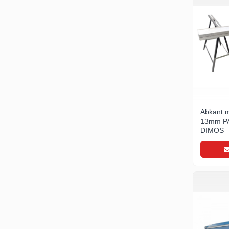
WUKO
FREUND
FALZSID
STUBAI
SCHLEBACH
Tinichigerie - Utilaje
Utilaje pentru tabla
Ardezie - Scule si Utilaje
Abkant m
Sudura si Lipire Profesionala
13mm P
Pentru tabla
DIMOS
- Seturi de sudura
- Capete pentru lipit
- Piese individuale
- Consumabile pentru cositorit
- Recipienti si pensule
Pentru membrane
- Role presoare