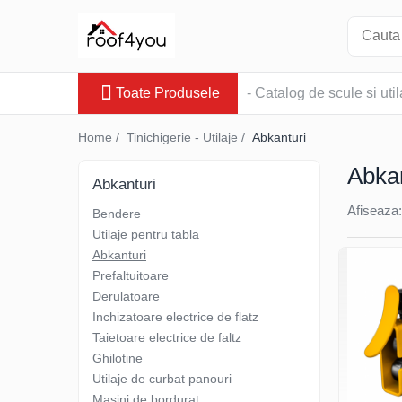
Toate Produsele
Toate Produsele
- Catalog de scule si util
Tinichigerie - Scule
Foarfeci
Home /
Tinichigerie - Utilaje /
Abkanturi
Foarfeci pelican
Abkan
Foarfeci de stanga (L)
Abkanturi
Foarfeci de dreapta (R)
Afiseaza:
Bendere
Foarfeci cu taiere dreapta
Utilaje pentru tabla
Foarfeci pentru crestaturi
Abkanturi
Foarfeci speciale
Prefaltuitoare
Seturi foarfeci
Derulatoare
Clesti
Inchizatoare electrice de flatz
Taietoare electrice de faltz
Clesti 45°
Ghilotine
Clesti 90°
Utilaje de curbat panouri
Clesti drepti
Masini de bordurat