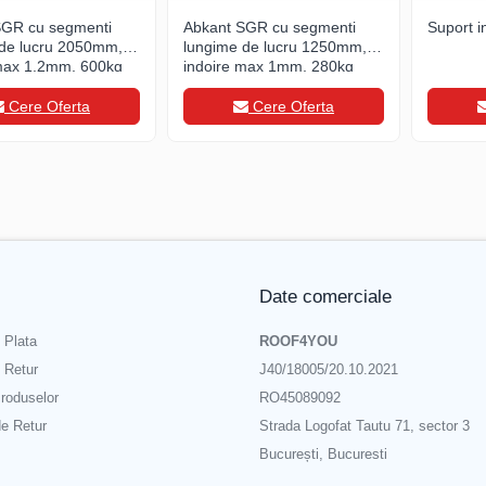
SGR cu segmenti
Abkant SGR cu segmenti
Suport i
 de lucru 2050mm,
lungime de lucru 1250mm,
 max 1,2mm, 600kg
indoire max 1mm, 280kg
Cere Oferta
Cere Oferta
Date comerciale
 Plata
ROOF4YOU
e Retur
J40/18005/20.10.2021
roduselor
RO45089092
de Retur
Strada Logofat Tautu 71, sector 3
București, Bucuresti