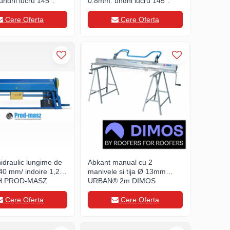
nghi lucru 145°,
0.8mm, unghi lucru 145°,
180kg
Cere Oferta
Cere Oferta
idraulic lungime de
Abkant manual cu 2
40 mm/ indoire 1,2
manivele si tija Ø 13mm
H PROD-MASZ
URBAN® 2m DIMOS
Cere Oferta
Cere Oferta