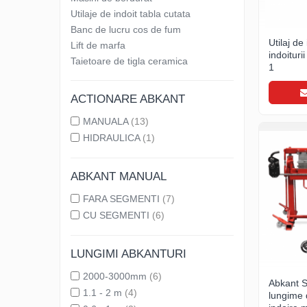
Clesti inchidere falt
Utilaje de indoit tabla cutata
Clesti din aluminiu
Banc de lucru cos de fum
Clesti inchidere in streasina
Utilaj de
Lift de marfa
indoitur
Clesti jgheaburi si burlane
Taietoare de tigla ceramica
1
Clesti mari
Clesti blocatori
ACTIONARE ABKANT
Clesti de sficuit
MANUALA
(13)
Clesti inchidere capace atic
HIDRAULICA
(1)
Clesti speciali
Clesti de dulgherie
ABKANT MANUAL
Accesorii clesti
FARA SEGMENTI
(7)
Ciocane
CU SEGMENTI
(6)
Ciocane cu cap din plastic
Ciocane cu cap din cauciuc
LUNGIMI ABKANTURI
Ciocane cu cap din lemn
Ciocane cu cap din fier
2000-3000mm
(6)
Abkant 
1.1 - 2 m
(4)
Ciocane fara recul
lungime