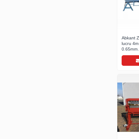
- Duze suflanta
- Utilaje de lipit
- Arzatoare pe gaz
Unelte pentru constructii
Abkant 
- Unelte de mana
lucru 4m
- Unelte de taiere si gaurire
0.65mm, 
850kg.
- Auxiliare
- Unelte pentru masurare si trasare
- Unelte pentru fixare si prindere
- Piese de schimb
- Protectie si siguranta
- Unelte de gaurit
Unelte pentru prelucrarea lemnului
Unelte pentru industria forestiera
Materiale invelitori si fatade