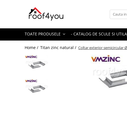
Toate Produsele
Tinichigerie - Scule
TOATE PRODUSELE
- CATALOG DE SCULE SI UTILA
Foarfeci
Foarfeci pelican
Home /
Titan zinc natural /
Coltar exterior semicircula
Foarfeci de stanga (L)
Foarfeci de dreapta (R)
Foarfeci cu taiere dreapta
Foarfeci pentru crestaturi
Foarfeci speciale
Seturi foarfeci
Clesti
Clesti 45°
Clesti 90°
Clesti drepti