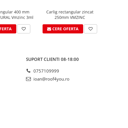
angular 400 mm
Carlig rectangular zincat
Carlig 
TURAL Vmzinc 3ml
250mm VMZINC
33
FERTA
CERE OFERTA
CER
SUPORT CLIENTI
08-18:00
0757109999
ioan@roof4you.ro