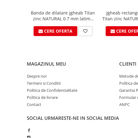
Ciocane pentru plumb
Ciocane de finisaje
Banda de dilatare jgheab Titan
Jgheab rectan
Accesorii ciocane
zinc NATURAL 0.7 mm latime
Titan zinc NATU
260mm x 3m lungime - VMZINC
Scule
CERE OFERTA
CERE OFE
Trasatoare
Dispozitiv de indoit
Sabloane
Prisme
MAGAZINUL MEU
CLIENTI
Expandoare
Fierastraie
Despre noi
Metode de
Termeni si Conditii
Politica d
Topoare
Politica de Confidentialitate
Garantia 
Leviere
Politica de livrare
Formular 
Nicovale
Contact
ANPC
Accesorii
SOREX
SOCIAL
URMARESTE-NE IN SOCIAL MEDIA
BUSCHMANN
PROD-MASZ