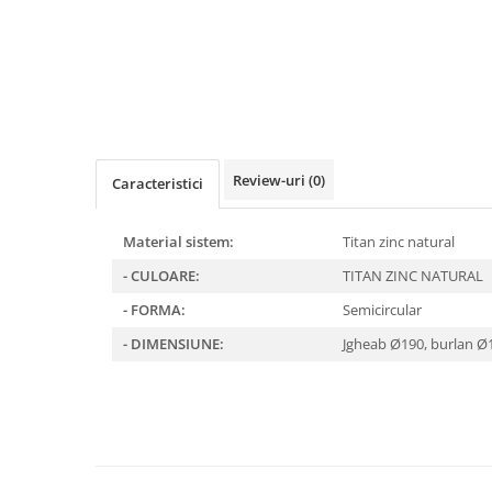
Clesti inchidere falt
Clesti din aluminiu
Clesti inchidere in streasina
Clesti jgheaburi si burlane
Clesti mari
Clesti blocatori
Clesti de sficuit
Review-uri
(0)
Caracteristici
Clesti inchidere capace atic
Clesti speciali
Material sistem:
Titan zinc natural
Clesti de dulgherie
- CULOARE:
TITAN ZINC NATURAL
Accesorii clesti
- FORMA:
Semicircular
Ciocane
- DIMENSIUNE:
Jgheab Ø190, burlan 
Ciocane cu cap din plastic
Ciocane cu cap din cauciuc
Ciocane cu cap din lemn
Ciocane cu cap din fier
Ciocane fara recul