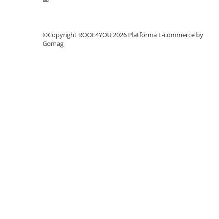
WUKO
FREUND
FALZSID
©Copyright ROOF4YOU 2026
Platforma E-commerce by
STUBAI
Gomag
SCHLEBACH
Tinichigerie - Utilaje
Utilaje pentru tabla
Ardezie - Scule si Utilaje
Sudura si Lipire Profesionala
Pentru tabla
- Seturi de sudura
- Capete pentru lipit
- Piese individuale
- Consumabile pentru cositorit
- Recipienti si pensule
Pentru membrane
- Role presoare