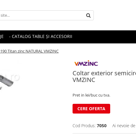
JE
- CATALOG TABLE ȘI ACCESORII
r Ø190 Titan zinc NATURAL VMZINC
Coltar exterior semici
VMZINC
Pret in lei/buc cu tva.
CERE OFERTA
Cod Produs:
7050
Ai nevoie de