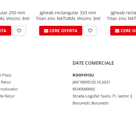
gular 250 mm
Jgheab rectangular 333 mm
Jgheab rect
RAL Vmzinc 3ml
Titan zinc NATURAL Vmzinc 3ml
Titan zinc NA
RTA
CERE OFERTA
CERE O
DATE COMERCIALE
 Plata
ROOF4YOU
e Retur
J40/18005/20.10.2021
Produselor
RO45089092
de Retur
Strada Logofat Tautu 71, sector 3
București, Bucuresti