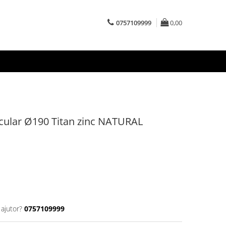
0757109999
0,00
rcular Ø190 Titan zinc NATURAL
 ajutor?
0757109999