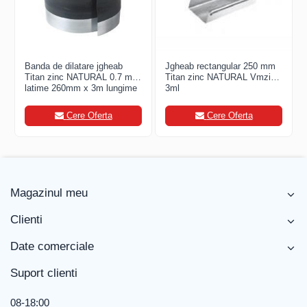
FREUND
FALZSID
STUBAI
SCHLEBACH
Banda de dilatare jgheab
Jgheab rectangular 250 mm
Titan zinc NATURAL 0.7 mm
Titan zinc NATURAL Vmzinc
latime 260mm x 3m lungime
3ml
- VMZINC
Cere Oferta
Cere Oferta
Magazinul meu
Clienti
Date comerciale
Suport clienti
08-18:00