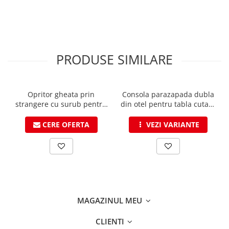
Structuri fatade ventilate
Accesorii ciocane
Scule
Trasatoare
Dispozitiv de indoit
PRODUSE SIMILARE
Sabloane
Prisme
Expandoare
Opritor gheata prin
Consola parazapada dubla
strangere cu surub pentru
din otel pentru tabla cutata
Fierastraie
bara parazapada
trapeizodala, RAL 7016
Topoare
CERE OFERTA
VEZI VARIANTE
Leviere
Nicovale
Accesorii
SOREX
BUSCHMANN
MAGAZINUL MEU
PROD-MASZ
WUKO
CLIENTI