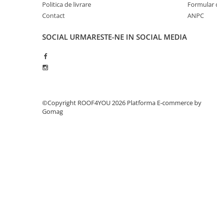
Politica de livrare
Formular 
WUKO
Contact
ANPC
FREUND
FALZSID
SOCIAL
URMARESTE-NE IN SOCIAL MEDIA
STUBAI
SCHLEBACH
Tinichigerie - Utilaje
Utilaje pentru tabla
Ardezie - Scule si Utilaje
©Copyright ROOF4YOU 2026
Platforma E-commerce by
Sudura si Lipire Profesionala
Gomag
Pentru tabla
- Seturi de sudura
- Capete pentru lipit
- Piese individuale
- Consumabile pentru cositorit
- Recipienti si pensule
Pentru membrane
- Role presoare