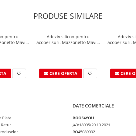
PRODUSE SIMILARE
con pentru
Adeziv silicon pentru
Adeziv si
zonetto Mavis,
acoperisuri, Mazzonetto Mavis,
acoperisuri, 
 310 ml
RAL 7037, 310 ml
RAL 80
RTA
CERE OFERTA
CERE O
DATE COMERCIALE
 Plata
ROOF4YOU
e Retur
J40/18005/20.10.2021
Produselor
RO45089092