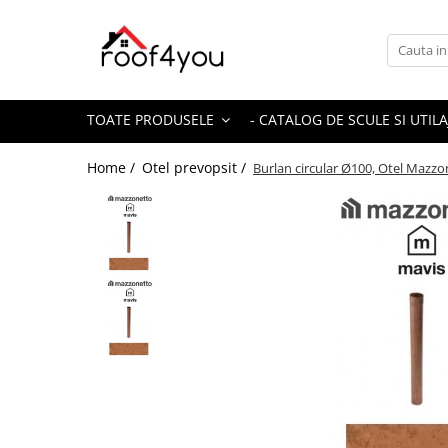
Toate Produsele
Tinichigerie - Scule
TOATE PRODUSELE
- CATALOG DE SCULE SI UTILA
Foarfeci
Foarfeci pelican
Home /
Otel prevopsit /
Burlan circular Ø100, Otel Mazz
Foarfeci de stanga (L)
Foarfeci de dreapta (R)
Foarfeci cu taiere dreapta
Foarfeci pentru crestaturi
Foarfeci speciale
Seturi foarfeci
Clesti
Clesti 45°
Clesti 90°
Clesti drepti