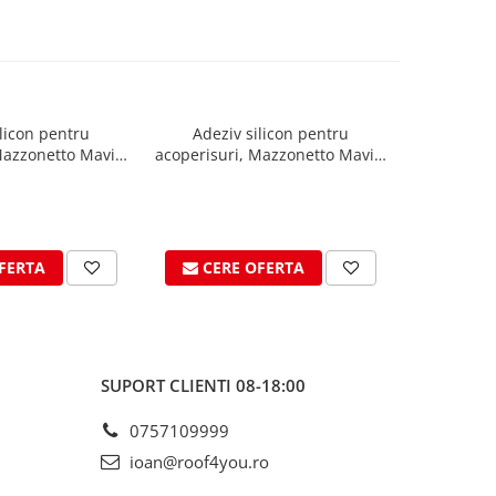
licon pentru
Adeziv silicon pentru
Vopsea
Mazzonetto Mavis,
acoperisuri, Mazzonetto Mavis,
Mazzonetto
17, 310 ml
RAL Copper, 310 ml
FERTA
CERE OFERTA
CER
SUPORT CLIENTI
08-18:00
0757109999
ioan@roof4you.ro