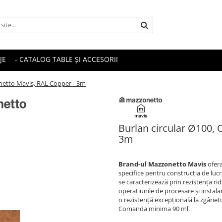
JE
- CATALOG TABLE ȘI ACCESORII
onetto Mavis, RAL Copper - 3m
Burlan circular Ø100, 
3m
Brand-ul Mazzonetto Mavis
ofera
specifice pentru construcția de lucră
se caracterizează prin rezistența ridi
operațiunile de procesare și instal
o rezistență excepțională la zgârietu
Comanda minima 90 ml.