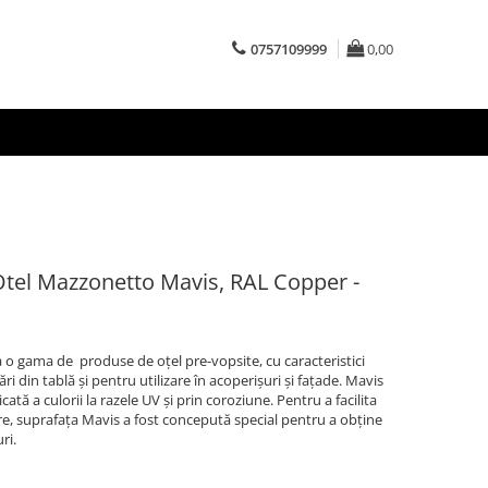
0757109999
0,00
Otel Mazzonetto Mavis, RAL Copper -
 o gama de produse de oțel pre-vopsite, cu caracteristici
ri din tablă și pentru utilizare în acoperișuri și fațade. Mavis
cată a culorii la razele UV și prin coroziune. Pentru a facilita
are, suprafața Mavis a fost concepută special pentru a obține
ri.