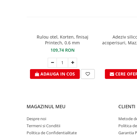
Ciocane pentru plumb
Ciocane de finisaje
Accesorii ciocane
Scule
Trasatoare
Rulou otel, Korten, finisaj
Adeziv sili
Printech, 0.6 mm
acoperisuri, Maz
Dispozitiv de indoit
RAL 7016,
109,74 RON
Sabloane
Prisme
Expandoare
ADAUGA IN COS
CERE OFE
Fierastraie
Topoare
Leviere
Nicovale
MAGAZINUL MEU
CLIENTI
Accesorii
SOREX
Despre noi
Metode de
BUSCHMANN
Termeni si Conditii
Politica d
PROD-MASZ
Politica de Confidentialitate
Garantia 