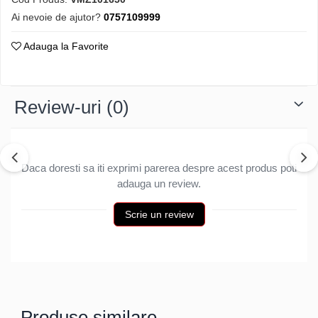
Structuri fatade ventilate
Accesorii ciocane
Ai nevoie de ajutor?
0757109999
Scule
Adauga la Favorite
Trasatoare
Dispozitiv de indoit
Sabloane
Review-uri
(0)
Prisme
Expandoare
Fierastraie
Daca doresti sa iti exprimi parerea despre acest produs poti
Topoare
adauga un review.
Leviere
Nicovale
Scrie un review
Accesorii
SOREX
BUSCHMANN
PROD-MASZ
WUKO
Produse similare