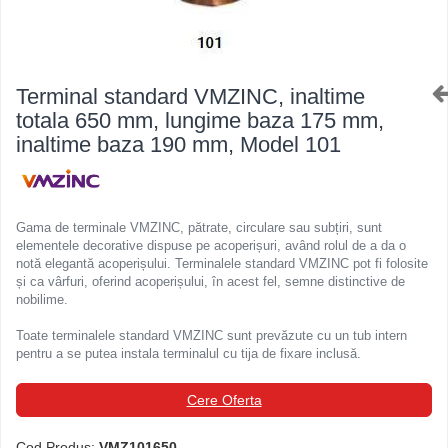
Ferestre de mansarda
Clesti inchidere in streasina
ROTO
Clesti jgheaburi si burlane
Accesorii invelitori si fatade
Clesti mari
Terminal standard VMZINC, inaltime
Clesti blocatori
Cleme fixe si mobile
totala 650 mm, lungime baza 175 mm,
Clesti de sficuit
Parazapezi
inaltime baza 190 mm, Model 101
Clesti inchidere capace atic
Ornamente invelitori
Clesti speciali
Folii de difuzie
Clesti de dulgherie
Ventilatii
Gama de terminale VMZINC, pătrate, circulare sau subțiri, sunt
Accesorii clesti
Parafrunzare
elementele decorative dispuse pe acoperișuri, având rolul de a da o
Ciocane
Suporti panouri fotovoltaice
notă elegantă acoperișului. Terminalele standard VMZINC pot fi folosite
și ca vârfuri, oferind acoperișului, în acest fel, semne distinctive de
Elemente de dilatare
Ciocane cu cap din plastic
nobilime.
Suruburi si cuie
Ciocane cu cap din cauciuc
Toate terminalele standard VMZINC sunt prevăzute cu un tub intern
Lucru pe acoperis
Ciocane cu cap din lemn
pentru a se putea instala terminalul cu tija de fixare inclusă.
Platforme de lucru
Ciocane cu cap din fier
Trepte de acces
Ciocane fara recul
Cere Oferta
Lucru pe acoperis
Ciocane pentru plumb
Seturi trepte acces pe acoperis
Ciocane de finisaje
Cod Produs:
VMZ101650