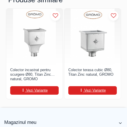
FREUND
FALZSID
STUBAI
SCHLEBACH
Colector incastrat pentru
Colector terasa cubic Ø80,
scurgere Ø80, Titan Zinc
Titan Zinc natural, GROMO
natural, GROMO
Vezi Variante
Vezi Variante
Magazinul meu