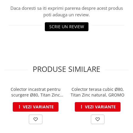
Structuri fatade ventilate
Accesorii ciocane
Daca doresti sa iti exprimi parerea despre acest produs
poti adauga un review.
Scule
Trasatoare
SCRIE UN REVIEW
Dispozitiv de indoit
Sabloane
Prisme
Expandoare
Fierastraie
PRODUSE SIMILARE
Topoare
Leviere
Nicovale
Colector incastrat pentru
Colector terasa cubic Ø80,
Accesorii
scurgere Ø80, Titan Zinc
Titan Zinc natural, GROMO
natural, GROMO
SOREX
VEZI VARIANTE
VEZI VARIANTE
BUSCHMANN
PROD-MASZ
WUKO