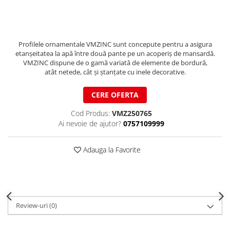
Ferestre de mansarda
Clesti inchidere in streasina
ROTO
Clesti jgheaburi si burlane
Accesorii invelitori si fatade
Clesti mari
Profilele ornamentale VMZINC sunt concepute pentru a asigura
Clesti blocatori
etanșeitatea la apă între două pante pe un acoperiș de mansardă.
Cleme fixe si mobile
VMZINC dispune de o gamă variată de elemente de bordură,
Clesti de sficuit
Parazapezi
atât netede, cât și ștanțate cu inele decorative.
Clesti inchidere capace atic
Ornamente invelitori
Clesti speciali
Folii de difuzie
CERE OFERTA
Clesti de dulgherie
Ventilatii
Cod Produs:
VMZ250765
Accesorii clesti
Parafrunzare
Ai nevoie de ajutor?
0757109999
Ciocane
Suporti panouri fotovoltaice
Elemente de dilatare
Ciocane cu cap din plastic
Adauga la Favorite
Suruburi si cuie
Ciocane cu cap din cauciuc
Lucru pe acoperis
Ciocane cu cap din lemn
Platforme de lucru
Ciocane cu cap din fier
Trepte de acces
Ciocane fara recul
Review-uri
(0)
Lucru pe acoperis
Ciocane pentru plumb
Seturi trepte acces pe acoperis
Ciocane de finisaje