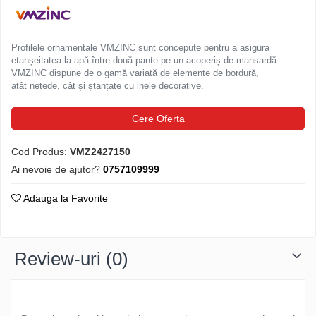
Ferestre de mansarda
Clesti inchidere in streasina
ROTO
Clesti jgheaburi si burlane
Profilele ornamentale VMZINC sunt concepute pentru a asigura
Accesorii invelitori si fatade
Clesti mari
etanșeitatea la apă între două pante pe un acoperiș de mansardă.
Clesti blocatori
VMZINC dispune de o gamă variată de elemente de bordură,
Cleme fixe si mobile
atât netede, cât și ștanțate cu inele decorative.
Clesti de sficuit
Parazapezi
Clesti inchidere capace atic
Ornamente invelitori
Cere Oferta
Clesti speciali
Folii de difuzie
Clesti de dulgherie
Ventilatii
Cod Produs:
VMZ2427150
Accesorii clesti
Parafrunzare
Ai nevoie de ajutor?
0757109999
Ciocane
Suporti panouri fotovoltaice
Adauga la Favorite
Elemente de dilatare
Ciocane cu cap din plastic
Suruburi si cuie
Ciocane cu cap din cauciuc
Lucru pe acoperis
Ciocane cu cap din lemn
Review-uri
(0)
Platforme de lucru
Ciocane cu cap din fier
Trepte de acces
Ciocane fara recul
Lucru pe acoperis
Ciocane pentru plumb
Seturi trepte acces pe acoperis
Ciocane de finisaje