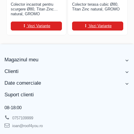
FREUND
Colector incastrat pentru
Colector terasa cubic Ø80,
FALZSID
scurgere Ø80, Titan Zinc
Titan Zinc natural, GROMO
natural, GROMO
STUBAI
SCHLEBACH
Vezi Variante
Vezi Variante
Magazinul meu
Clienti
Date comerciale
Suport clienti
08-18:00
0757109999
ioan@roof4you.ro