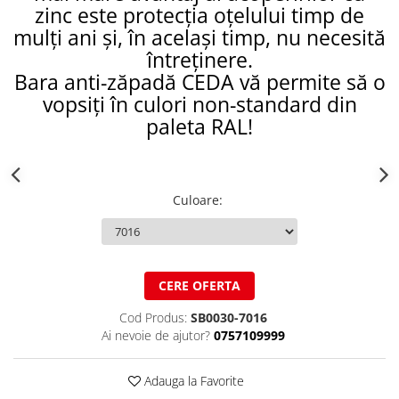
zinc este protecția oțelului timp de
Structuri fatade ventilate
Accesorii ciocane
mulți ani și, în același timp, nu necesită
Scule
întreținere.
Trasatoare
Bara anti-zăpadă CEDA vă permite să o
Dispozitiv de indoit
vopsiți în culori non-standard din
Sabloane
paleta RAL!
Prisme
Expandoare
Fierastraie
Culoare
:
Topoare
Leviere
Nicovale
Accesorii
CERE OFERTA
SOREX
Cod Produs:
SB0030-7016
BUSCHMANN
Ai nevoie de ajutor?
0757109999
PROD-MASZ
WUKO
Adauga la Favorite