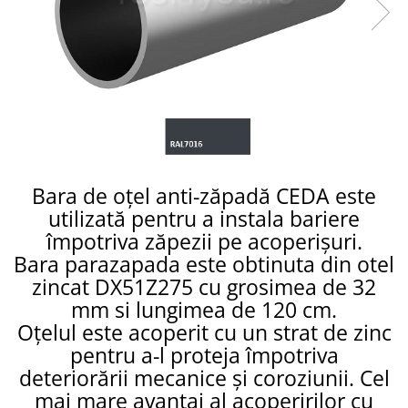
Ferestre de mansarda
Clesti inchidere in streasina
ROTO
Clesti jgheaburi si burlane
Accesorii invelitori si fatade
Clesti mari
Clesti blocatori
Cleme fixe si mobile
Clesti de sficuit
Parazapezi
Clesti inchidere capace atic
Ornamente invelitori
Clesti speciali
Folii de difuzie
Clesti de dulgherie
Bara de oțel anti-zăpadă CEDA este
Ventilatii
Accesorii clesti
utilizată pentru a instala bariere
Parafrunzare
Ciocane
împotriva zăpezii pe acoperișuri.
Suporti panouri fotovoltaice
Bara parazapada este obtinuta din otel
Elemente de dilatare
Ciocane cu cap din plastic
zincat DX51Z275 cu grosimea de 32
Suruburi si cuie
Ciocane cu cap din cauciuc
mm si lungimea de 120 cm.
Lucru pe acoperis
Ciocane cu cap din lemn
Oțelul este acoperit cu un strat de zinc
Platforme de lucru
Ciocane cu cap din fier
pentru a-l proteja împotriva
Trepte de acces
Ciocane fara recul
deteriorării mecanice și coroziunii. Cel
Lucru pe acoperis
Ciocane pentru plumb
mai mare avantaj al acoperirilor cu
Seturi trepte acces pe acoperis
Ciocane de finisaje