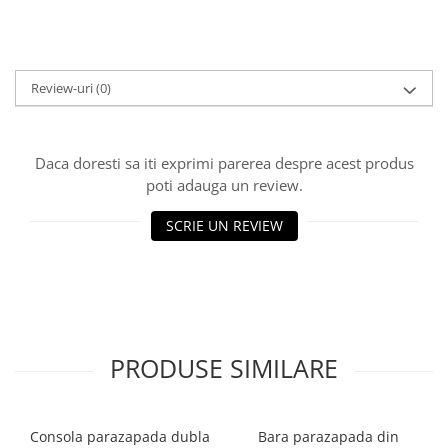
FREUND
FALZSID
STUBAI
SCHLEBACH
Review-uri
(0)
Daca doresti sa iti exprimi parerea despre acest produs
poti adauga un review.
SCRIE UN REVIEW
PRODUSE SIMILARE
Consola parazapada dubla
Bara parazapada din