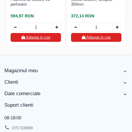
FREUND
perforator
350mm
FALZSID
STUBAI
594,97 RON
372,14 RON
SCHLEBACH
Adauga in cos
Adauga in cos
Magazinul meu
Clienti
Date comerciale
Suport clienti
08-18:00
0757109999