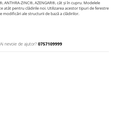
®, ANTHRA-ZINC®, AZENGAR®, cât și în cupru. Modelele
 atât pentru clădirile noi. Utilizarea acestor tipuri de ferestre
modificări ale structurii de bază a clădirilor.
Ai nevoie de ajutor?
0757109999