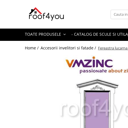
Toate Produsele
Tinichigerie - Scule
TOATE PRODUSELE
- CATALOG DE SCULE SI UTILA
Foarfeci
Foarfeci pelican
Home /
Accesorii invelitori si fatade /
Fereastra lucarna
Foarfeci de stanga (L)
Foarfeci de dreapta (R)
Foarfeci cu taiere dreapta
Foarfeci pentru crestaturi
Foarfeci speciale
Seturi foarfeci
Clesti
Clesti 45°
Clesti 90°
Clesti drepti