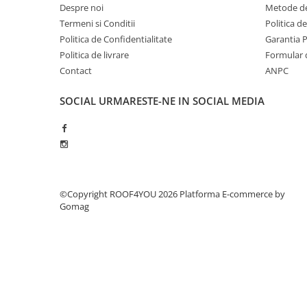
WUKO
Despre noi
Metode de
Termeni si Conditii
Politica d
FREUND
Politica de Confidentialitate
Garantia 
FALZSID
Politica de livrare
Formular 
STUBAI
Contact
ANPC
SCHLEBACH
Tinichigerie - Utilaje
SOCIAL
URMARESTE-NE IN SOCIAL MEDIA
Utilaje pentru tabla
Ardezie - Scule si Utilaje
Sudura si Lipire Profesionala
Pentru tabla
- Seturi de sudura
©Copyright ROOF4YOU 2026
Platforma E-commerce by
Gomag
- Capete pentru lipit
- Piese individuale
- Consumabile pentru cositorit
- Recipienti si pensule
Pentru membrane
- Role presoare