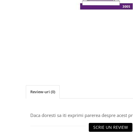
Clesti inchidere falt
Clesti din aluminiu
Clesti inchidere in streasina
Clesti jgheaburi si burlane
Clesti mari
Clesti blocatori
Clesti de sficuit
Clesti inchidere capace atic
Clesti speciali
Clesti de dulgherie
Accesorii clesti
Ciocane
Review-uri
(0)
Ciocane cu cap din plastic
Ciocane cu cap din cauciuc
Ciocane cu cap din lemn
Daca doresti sa iti exprimi parerea despre acest 
Ciocane cu cap din fier
SCRIE UN REVIEW
Ciocane fara recul