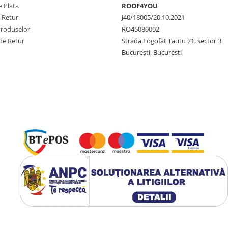
 Plata
ROOF4YOU
e Retur
J40/18005/20.10.2021
Produselor
RO45089092
de Retur
Strada Logofat Tautu 71, sector 3
București, Bucuresti