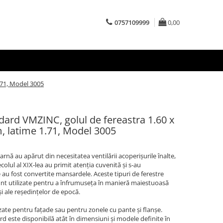
0757109999
0,00
.71, Model 3005
dard VMZINC, golul de fereastra 1.60 x
m, latime 1.71, Model 3005
ucarnă au apărut din necesitatea ventilării acoperișurile înalte,
secolul al XIX-lea au primit atenția cuvenită și s-au
e au fost convertite mansardele. Aceste tipuri de ferestre
i sunt utilizate pentru a înfrumuseța în manieră maiestuoasă
 și ale reședințelor de epocă.
ate pentru fațade sau pentru zonele cu pante și flanșe.
d este disponibilă atât în dimensiuni și modele definite în