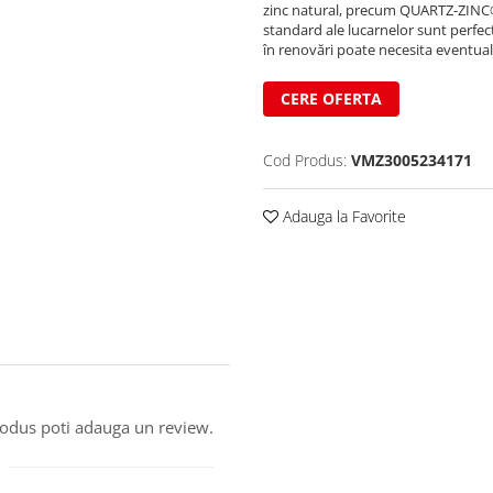
zinc natural, precum QUARTZ-ZINC
standard ale lucarnelor sunt perfecte
în renovări poate necesita eventuale 
CERE OFERTA
Cod Produs:
VMZ3005234171
Adauga la Favorite
produs poti adauga un review.