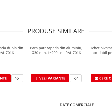
PRODUSE SIMILARE
ada dubla din
Bara parazapada din aluminiu,
Ochet pivotan
RAL 7016
Ø30 mm, L=200 cm, RAL 7016
inoxidabil p
an
ANTE
VEZI VARIANTE
CERE O
DATE COMERCIALE