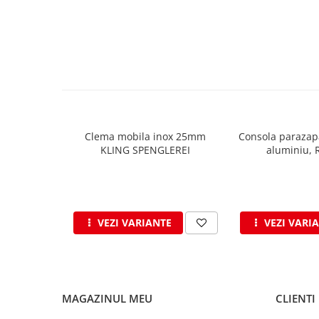
Ciocane pentru plumb
Ciocane de finisaje
Accesorii ciocane
Scule
Trasatoare
Dispozitiv de indoit
Sabloane
Clema mobila inox 25mm
Consola parazap
Prisme
KLING SPENGLEREI
aluminiu, 
Expandoare
Fierastraie
Topoare
Leviere
VEZI VARIANTE
VEZI VARI
Nicovale
Accesorii
SOREX
BUSCHMANN
MAGAZINUL MEU
CLIENTI
PROD-MASZ