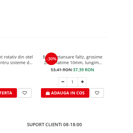
t rotativ din otel
Banda etansare faltz, grosime
Banda de d
-30%
entru sisteme de
2mm, latime 10mm, lungime
zinc NAT
corare
rola 12,5m
260mm x 3
53,41 RON
37,39 RON
FERTA
ADAUGA IN COS
CER
SUPORT CLIENTI
08-18:00