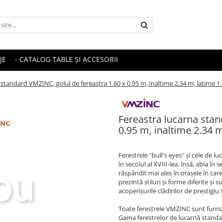
JE
- CATALOG TABLE ȘI ACCESORII
 standard VMZINC, golul de fereastra 1.60 x 0.95 m, inaltime 2.34 m, latime 1
Fereastra lucarna stan
0.95 m, inaltime 2.34 
Ferestrele "bull's eyes" și cele de l
în secolul al XVIII-lea, însă, abia în 
răspândit mai ales în orașele în car
prezintă stiluri și forme diferite ș
acoperișurile clădirilor de prestigiu
Toate ferestrele VMZINC sunt furniz
Gama ferestrelor de lucarnă standar